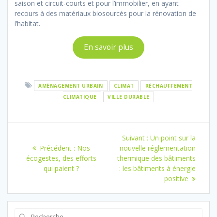
saison et circuit-courts et pour l’immobilier, en ayant
recours à des matériaux biosourcés pour la rénovation de
l’habitat.
En savoir plus
AMÉNAGEMENT URBAIN
CLIMAT
RÉCHAUFFEMENT
CLIMATIQUE
VILLE DURABLE
Navigation
Article
Suivant :
Un point sur la
de
Article
suivant
Précédent :
Nos
nouvelle réglementation
précédent
:
écogestes, des efforts
thermique des bâtiments
l’article
:
qui paient ?
: les bâtiments à énergie
positive
Recherche