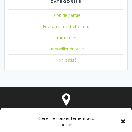
CATÉGORIES
Droit de parole
Environnement et climat
Immobilier
Immobilier durable
Non classé
16 rue de Vintimille 75009 PARIS
Gérer le consentement aux
cookies