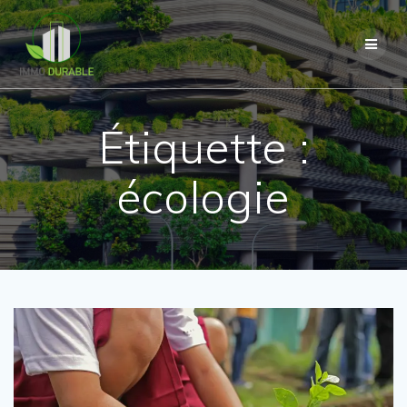
Passer
au
contenu
Étiquette :
écologie