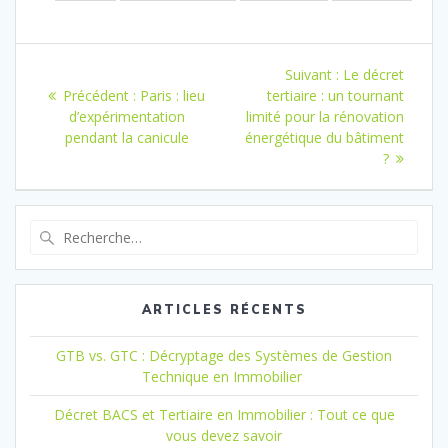
Navigation
Article
Suivant :
Le décret
de
Article
suivant
Précédent :
Paris : lieu
tertiaire : un tournant
précédent
:
d’expérimentation
limité pour la rénovation
l’article
:
pendant la canicule
énergétique du bâtiment
?
Recherche
pour
:
ARTICLES RÉCENTS
GTB vs. GTC : Décryptage des Systèmes de Gestion
Technique en Immobilier
Décret BACS et Tertiaire en Immobilier : Tout ce que
vous devez savoir